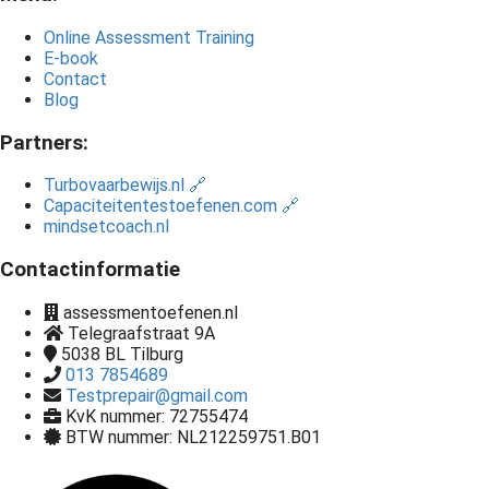
Online Assessment Training
E-book
Contact
Blog
Partners:
Turbovaarbewijs.nl 🔗
Capaciteitentestoefenen.com 🔗
mindsetcoach.nl
Contactinformatie
assessmentoefenen.nl
Telegraafstraat 9A
5038 BL
Tilburg
013 7854689
Testprepair@gmail.com
KvK nummer: 72755474
BTW nummer: NL212259751.B01