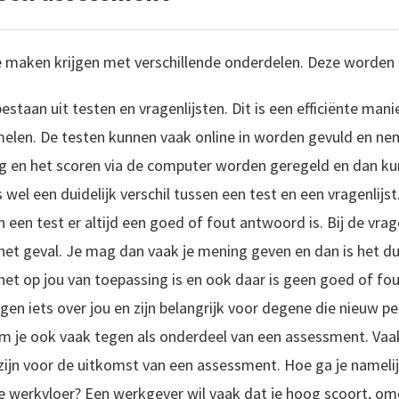
e maken krijgen met verschillende onderdelen. Deze worden 
staan uit testen en vragenlijsten. Dit is een efficiënte man
elen. De testen kunnen vaak online in worden gevuld en nemen
g en het scoren via de computer worden geregeld en dan kun
 wel een duidelijk verschil tussen een test en een vragenlijst.
n een test er altijd een goed of fout antwoord is. Bij de vra
t het geval. Je mag dan vaak je mening geven en dan is het du
 het op jou van toepassing is en ook daar is geen goed of f
n iets over jou en zijn belangrijk voor degene die nieuw pe
om je ook vaak tegen als onderdeel van een assessment. Vaa
ijn voor de uitkomst van een assessment. Hoe ga je namelijk
erkvloer? Een werkgever wil vaak dat je hoog scoort, omda