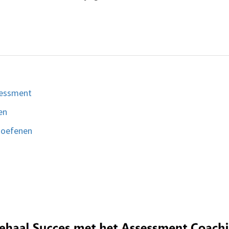
sessment
en
 oefenen