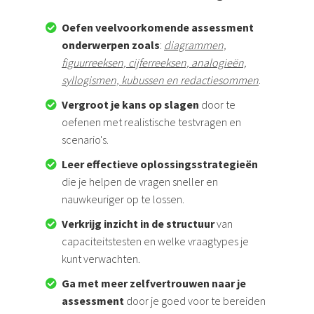
Oefen veelvoorkomende assessment
onderwerpen zoals
:
diagrammen,
figuurreeksen, cijferreeksen, analogieën,
syllogismen, kubussen en redactiesommen
.
Vergroot je kans op slagen
door te
oefenen met realistische testvragen en
scenario's.
Leer effectieve oplossingsstrategieën
die je helpen de vragen sneller en
nauwkeuriger op te lossen.
Verkrijg inzicht in de structuur
van
capaciteitstesten en welke vraagtypes je
kunt verwachten.
Ga met meer zelfvertrouwen naar je
assessment
door je goed voor te bereiden