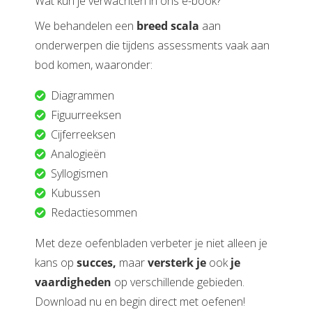
Wat kun je verwachten in ons e-book?
We behandelen een
breed scala
aan
onderwerpen die tijdens assessments vaak aan
bod komen, waaronder:
Diagrammen
Figuurreeksen
Cijferreeksen
Analogieën
Syllogismen
Kubussen
Redactiesommen
Met deze oefenbladen verbeter je niet alleen je
kans op
succes,
maar
versterk je
ook
je
vaardigheden
op verschillende gebieden.
Download nu en begin direct met oefenen!