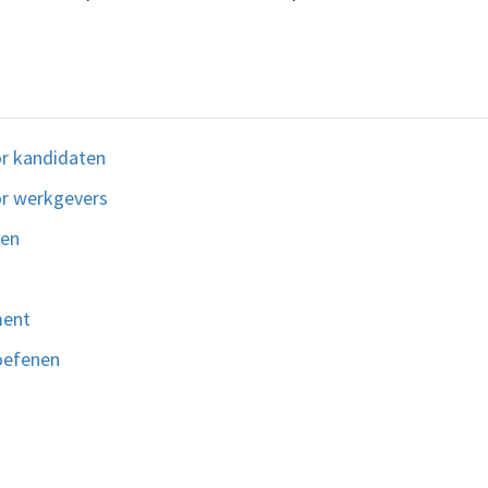
r kandidaten
r werkgevers
zen
ment
oefenen