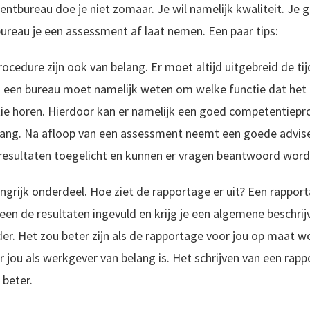
ntbureau doe je niet zomaar. Je wil namelijk kwaliteit. Je 
bureau je een assessment af laat nemen. Een paar tips:
rocedure zijn ook van belang. Er moet altijd uitgebreid de 
n een bureau moet namelijk weten om welke functie dat het
ctie horen. Hierdoor kan er namelijk een goed competentiep
elang. Na afloop van een assessment neemt een goede advise
 resultaten toegelicht en kunnen er vragen beantwoord word
ngrijk onderdeel. Hoe ziet de rapportage er uit? Een rappo
en de resultaten ingevuld en krijg je een algemene beschrijv
der. Het zou beter zijn als de rapportage voor jou op maat 
r jou als werkgever van belang is. Het schrijven van een rap
 beter.