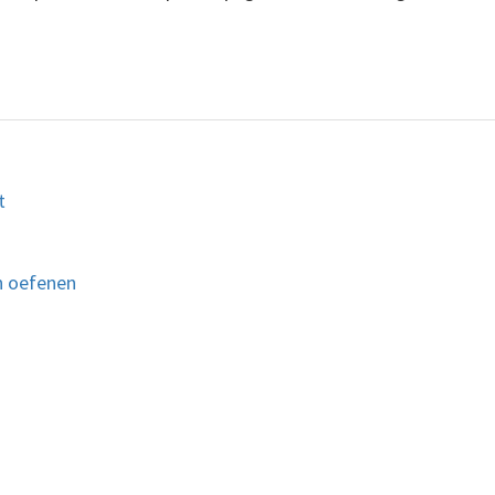
t
n oefenen