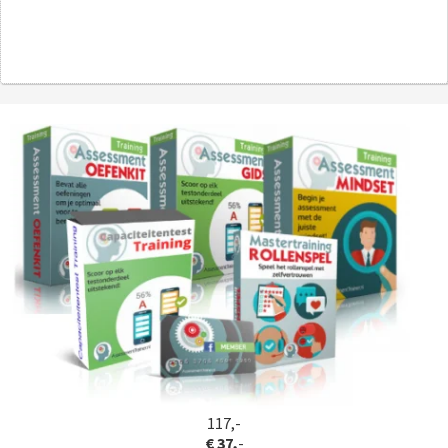
117,-
€ 37,
-