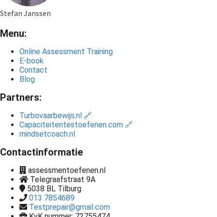
Stefan Janssen
Menu:
Online Assessment Training
E-book
Contact
Blog
Partners:
Turbovaarbewijs.nl 🔗
Capaciteitentestoefenen.com 🔗
mindsetcoach.nl
Contactinformatie
assessmentoefenen.nl
Telegraafstraat 9A
5038 BL
Tilburg
013 7854689
Testprepair@gmail.com
KvK nummer: 72755474