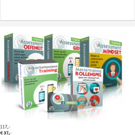
117,-
€ 37,
-