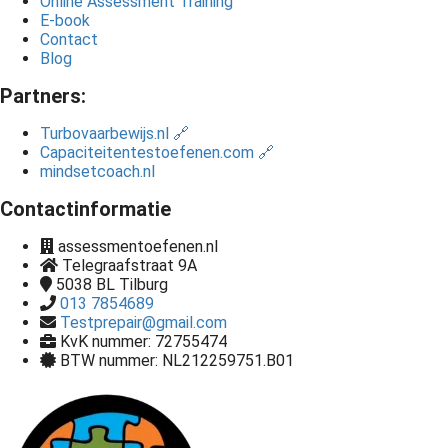
Online Assessment Training
E-book
Contact
Blog
Partners:
Turbovaarbewijs.nl 🔗
Capaciteitentestoefenen.com 🔗
mindsetcoach.nl
Contactinformatie
assessmentoefenen.nl
Telegraafstraat 9A
5038 BL
Tilburg
013 7854689
Testprepair@gmail.com
KvK nummer: 72755474
BTW nummer: NL212259751.B01