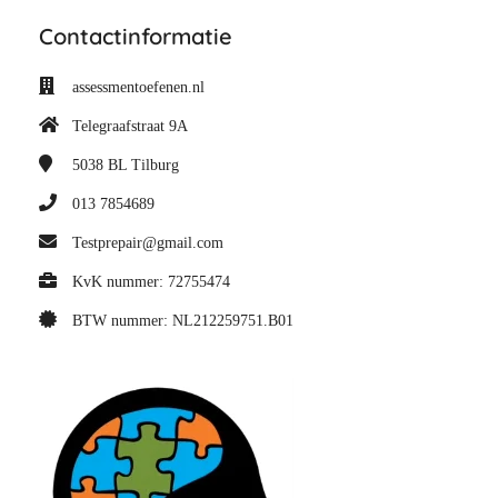
Contactinformatie
assessmentoefenen.nl
Telegraafstraat 9A
5038 BL
Tilburg
013 7854689
Testprepair@gmail.com
KvK nummer: 72755474
BTW nummer: NL212259751.B01